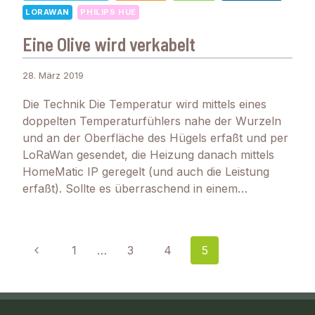
LORAWAN
PHILIPS HUE
Eine Olive wird verkabelt
28. März 2019
Die Technik Die Temperatur wird mittels eines
doppelten Temperaturfühlers nahe der Wurzeln
und an der Oberfläche des Hügels erfaßt und per
LoRaWan gesendet, die Heizung danach mittels
HomeMatic IP geregelt (und auch die Leistung
erfaßt). Sollte es überraschend in einem…
Seitennavigation
Vorherige
1
…
3
4
5
Seite