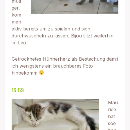
muti
ger,
kom
men
aktiv bereits um zu spielen und sich
durchwuscheln zu lassen, Bijou sitzt weiterhin
im Leo.
Getrocknetes Hühnerherz als Bestechung damit
ich wenigstens ein brauchbares Foto
hinbekomm
16:59
Mau
rice
hat
soe