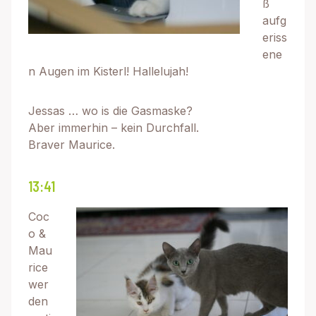
ß
aufg
eriss
ene
n Augen im Kisterl! Hallelujah!
Jessas … wo is die Gasmaske?
Aber immerhin – kein Durchfall.
Braver Maurice.
13:41
Coc
o &
Mau
rice
wer
den