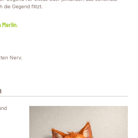
 die Gegend flitzt.
 Merlin.
zten Nerv.
n
und