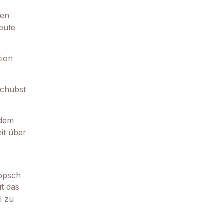
len
heute
tion
schubst
 dem
it über
Popsch
t das
l zu