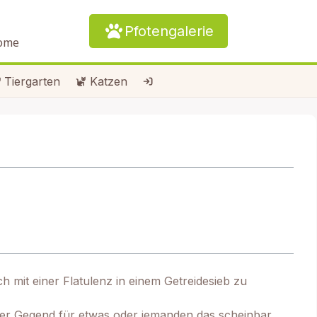
Pfotengalerie
Home
Tiergarten
Katzen
ch mit einer Flatulenz in einem Getreidesieb zu
erer Gegend für etwas oder jemanden das scheinbar