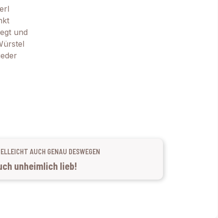
erl
nkt
egt und
ürstel
ieder
IELLEICHT AUCH GENAU DESWEGEN
ch unheimlich lieb!