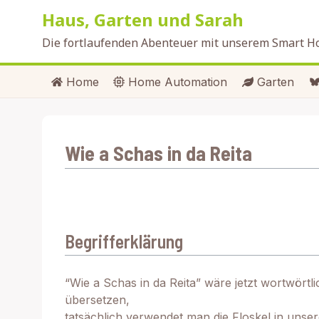
Zum
Haus, Garten und Sarah
Inhalt
springen
Die fortlaufenden Abenteuer mit unserem Smart 
Home
Home Automation
Garten
Wie a Schas in da Reita
Begrifferklärung
“Wie a Schas in da Reita” wäre jetzt wortwörtli
übersetzen,
tatsächlich verwendet man die Floskel in uns